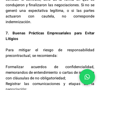
condujeron y finalizaron las negociaciones. Si no se 
generó una expectativa legítima, o si las partes 
actuaron con cautela, no corresponde 
indemnización.
7. Buenas Prácticas Empresariales para Evitar 
Litigios
Para mitigar el riesgo de responsabilidad 
precontractual, se recomienda:
Formalizar acuerdos de confidencialidad, 
memorandos de entendimiento o cartas de intención 
con cláusulas de no obligatoriedad;
Registrar las comunicaciones y etapas de la 
negociación;
Especificar que la negociación no implica oferta 
firme, salvo estipulación expresa;
Evitar manifestaciones anticipadas de aprobación o 
compromiso;
Finalizar las negociaciones con comunicación clara, 
fundamentada y oportuna.
Consideraciones Finales