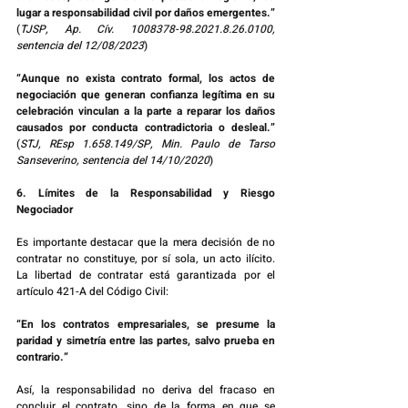
lugar a responsabilidad civil por daños emergentes.” 
(
TJSP, Ap. Cív. 1008378-98.2021.8.26.0100, 
sentencia del 12/08/2023
)
“Aunque no exista contrato formal, los actos de 
negociación que generan confianza legítima en su 
celebración vinculan a la parte a reparar los daños 
causados por conducta contradictoria o desleal.” 
(
STJ, REsp 1.658.149/SP, Min. Paulo de Tarso 
Sanseverino, sentencia del 14/10/2020
)
6. Límites de la Responsabilidad y Riesgo 
Negociador
Es importante destacar que la mera decisión de no 
contratar no constituye, por sí sola, un acto ilícito. 
La libertad de contratar está garantizada por el 
artículo 421-A del Código Civil:
“En los contratos empresariales, se presume la 
paridad y simetría entre las partes, salvo prueba en 
contrario.”
Así, la responsabilidad no deriva del fracaso en 
concluir el contrato, sino de la forma en que se 