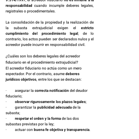
9.514/1997
, el acreedor fiduciario 
no es inmune a la 
responsabilidad
 cuando incumple deberes legales, 
registrales o procedimentales.
La consolidación de la propiedad y la realización de 
la subasta extrajudicial exigen el 
estricto 
cumplimiento del procedimiento legal
; de lo 
contrario, los actos pueden ser declarados nulos y el 
acreedor puede incurrir en responsabilidad civil.
¿Cuáles son los deberes legales del acreedor 
fiduciario en el procedimiento extrajudicial?
El acreedor fiduciario no actúa como un mero 
espectador. Por el contrario, asume 
deberes 
jurídicos objetivos
, entre los que se destacan:
·         asegurar la 
correcta notificación
 del deudor 
fiduciario;
·         
observar rigurosamente los plazos legales
;
·         garantizar la 
publicidad adecuada
 de la 
subasta;
·         
respetar el orden y la forma
 de las dos 
subastas previstas por la ley;
·         actuar con 
buena fe objetiva y transparencia
.