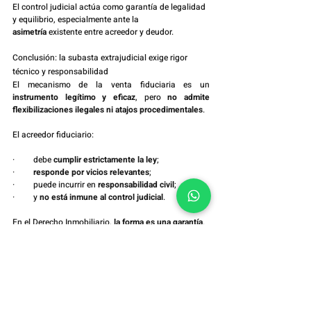
El control judicial actúa como garantía de legalidad 
y equilibrio, especialmente ante la 
asimetría
 existente entre acreedor y deudor.
Conclusión: la subasta extrajudicial exige rigor 
técnico y responsabilidad
El mecanismo de la venta fiduciaria es un 
instrumento legítimo y eficaz
, pero 
no admite 
flexibilizaciones ilegales ni atajos procedimentales
.
El acreedor fiduciario:
·         debe 
cumplir estrictamente la ley
;
·         
responde por vicios relevantes
;
·         puede incurrir en 
responsabilidad civil
;
·         y 
no está inmune al control judicial
.
En el Derecho Inmobiliario, 
la forma es una garantía
.
Y el 
rigor procedimental es una condición de validez
.
Si enfrenta cuestiones relacionadas con la 
alienación fiduciaria, la consolidación de la 
propiedad o las subastas extrajudiciales, 
Ferreira 
Advocacia
 actúa con rigor técnico y experiencia 