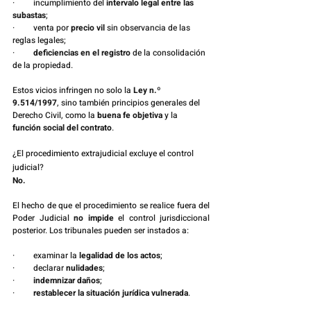
·         incumplimiento del 
intervalo legal entre las 
subastas
;
·         venta por 
precio vil
 sin observancia de las 
reglas legales;
·         
deficiencias en el registro
 de la consolidación 
de la propiedad.
Estos vicios infringen no solo la 
Ley n.º 
9.514/1997
, sino también principios generales del
Derecho Civil, como la 
buena fe objetiva
 y la 
función social del contrato
.
¿El procedimiento extrajudicial excluye el control 
judicial?
No.
El hecho de que el procedimiento se realice fuera del 
Poder Judicial 
no impide
 el control jurisdiccional 
posterior. Los tribunales pueden ser instados a:
·         examinar la 
legalidad de los actos
;
·         declarar 
nulidades
;
·         
indemnizar daños
;
·         
restablecer la situación jurídica vulnerada
.