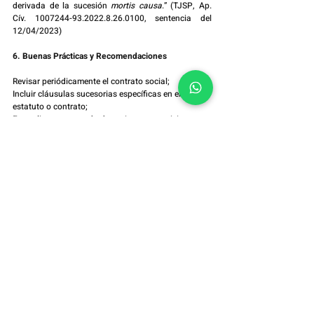
derivada de la sucesión 
mortis causa
.” (TJSP, Ap. 
Cív. 1007244-93.2022.8.26.0100, sentencia del 
12/04/2023)
6. Buenas Prácticas y Recomendaciones
Revisar periódicamente el contrato social;
Incluir cláusulas sucesorias específicas en el 
estatuto o contrato;
Formalizar un acuerdo de socios con previsiones 
sucesorias;
Considerar la constitución de una holding con 
gobernanza estructurada;
Brindar orientación jurídica a herederos y socios 
sobre sus responsabilidades;
Anticipar la distribución de poderes de gestión con 
criterios técnicos y legales.
7. Consideraciones Finales
La planificación sucesoria es esencial para 
garantizar la continuidad de la empresa familiar, 
preservar el legado del fundador y reducir la 
judicialización del proceso sucesorio. Las 
herramientas legales disponibles permiten al 