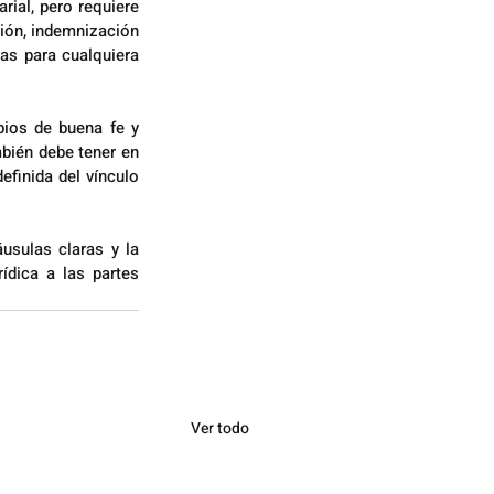
ial, pero requiere 
ión, indemnización 
as para cualquiera 
pios de buena fe y 
mbién debe tener en 
efinida del vínculo 
usulas claras y la 
ídica a las partes 
Ver todo