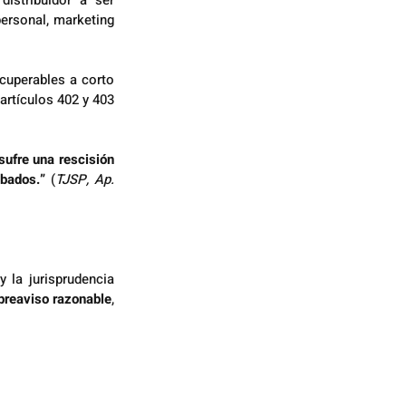
stribuidor a ser 
ersonal, marketing 
cuperables a corto 
rtículos 402 y 403 
sufre una rescisión 
obados.” 
(
TJSP, Ap. 
 la jurisprudencia 
preaviso razonable
, 