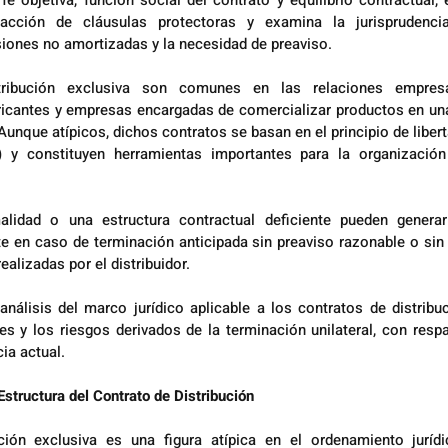
fe objetiva, función social del contrato y equilibrio contractual, 
dacción de cláusulas protectoras y examina la jurisprudencia
iones no amortizadas y la necesidad de preaviso.
ribución exclusiva son comunes en las relaciones empresari
ricantes y empresas encargadas de comercializar productos en una
nque atípicos, dichos contratos se basan en el principio de libertad
) y constituyen herramientas importantes para la organizació
alidad o una estructura contractual deficiente pueden generar 
e en caso de terminación anticipada sin preaviso razonable o sin
ealizadas por el distribuidor.
análisis del marco jurídico aplicable a los contratos de distribuc
s y los riesgos derivados de la terminación unilateral, con respal
cia actual.
Estructura del Contrato de Distribución
ción exclusiva es una figura atípica en el ordenamiento jurídi