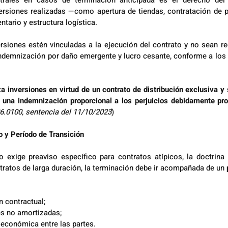
ales en casos de terminación anticipada es el derecho del di
ersiones realizadas —como apertura de tiendas, contratación de p
ntario y estructura logística.
siones estén vinculadas a la ejecución del contrato y no sean re
 indemnización por daño emergente y lucro cesante, conforme a los a
iza inversiones en virtud de un contrato de distribución exclusiva y 
a una indemnización proporcional a los perjuicios debidamente pr
6.0100, sentencia del 11/10/2023
)
 y Período de Transición
 exige preaviso específico para contratos atípicos, la doctrina y
tratos de larga duración, la terminación debe ir acompañada de un 
n contractual;
es no amortizadas;
 económica entre las partes.