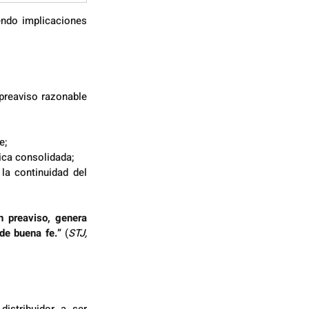
endo implicaciones 
preaviso razonable 
e;
mica consolidada;
la continuidad del 
n preaviso, genera 
de buena fe.” 
(
STJ, 