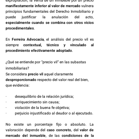
expropiación, la venta de un inmueble por un precio 
manifiestamente inferior al valor de mercado
 vulnera 
principios fundamentales del Derecho Inmobiliario y 
puede justificar la anulación del acto, 
especialmente cuando se combina con otros vicios 
procedimentales
.
En 
Ferreira Advocacia
, el análisis del precio vil es 
siempre 
contextual, técnico y vinculado al 
procedimiento efectivamente adoptado
.
¿Qué se entiende por “precio vil” en las subastas 
inmobiliarias?
Se considera 
precio vil
 aquel claramente 
desproporcionado
 respecto del valor real del bien, 
que evidencia:
·         desequilibrio de la relación jurídica;
·         enriquecimiento sin causa;
·         violación de la buena fe objetiva;
·         perjuicio injustificado al deudor o al ejecutado.
No existe un porcentaje fijo o absoluto. La 
valoración depende del 
caso concreto
, del 
valor de 
mercado del inmueble
, de las 
condiciones de la 