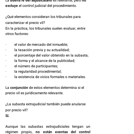
La 
buena fe del adjudicatario
 es relevante, pero 
no 
excluye
 el control judicial del procedimiento.
¿Qué elementos consideran los tribunales para 
caracterizar el precio vil?
En la práctica, los tribunales suelen evaluar, entre 
otros factores:
·         el valor de mercado del inmueble;
·         la tasación previa y su actualidad;
·         el porcentaje del valor obtenido en la subasta;
·         la forma y el alcance de la publicidad;
·         el número de participantes;
·         la regularidad procedimental;
·         la existencia de vicios formales o materiales.
La 
conjunción
 de estos elementos determina si el 
precio vil es jurídicamente relevante.
¿La subasta extrajudicial también puede anularse 
por precio vil?
Sí.
Aunque las subastas extrajudiciales tengan un 
régimen propio, 
no están exentas del control 