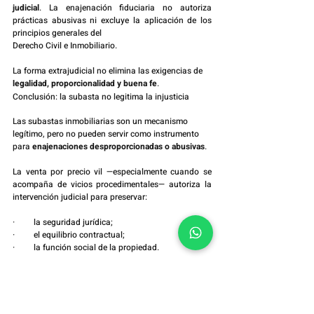
judicial
. La enajenación fiduciaria no autoriza 
prácticas abusivas ni excluye la aplicación de los 
principios generales del 
Derecho Civil e Inmobiliario.
La forma extrajudicial no elimina las exigencias de 
legalidad, proporcionalidad y buena fe
.
Conclusión: la subasta no legitima la injusticia
Las subastas inmobiliarias son un mecanismo 
legítimo, pero no pueden servir como instrumento 
para 
enajenaciones desproporcionadas o abusivas
.
La venta por precio vil —especialmente cuando se 
acompaña de vicios procedimentales— autoriza la 
intervención judicial para preservar:
·         la seguridad jurídica;
·         el equilibrio contractual;
·         la función social de la propiedad.
En el Derecho Inmobiliario, 
la eficiencia no puede 
significar injusticia
.
Y 
la forma legal es la primera salvaguarda contra los 