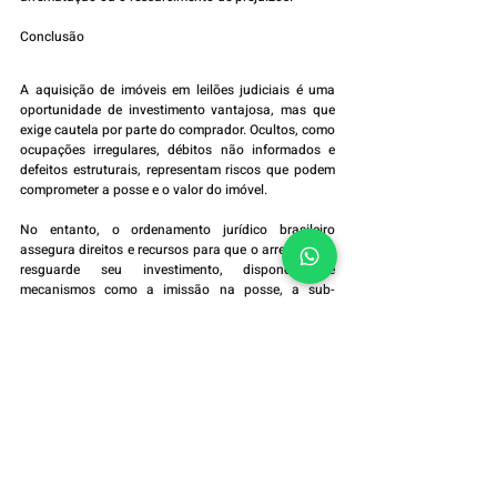
Conclusão
A aquisição de imóveis em leilões judiciais é uma 
oportunidade de investimento vantajosa, mas que 
exige cautela por parte do comprador. Ocultos, como 
ocupações irregulares, débitos não informados e 
defeitos estruturais, representam riscos que podem 
comprometer a posse e o valor do imóvel.
No entanto, o ordenamento jurídico brasileiro 
assegura direitos e recursos para que o arrematante 
resguarde seu investimento, dispondo de 
mecanismos como a imissão na posse, a sub-
rogação de débitos e as ações indenizatórias.
A jurisprudência reafirma a importância de uma 
posse tranquila e sem ônus, além de responsabilizar 
o leiloeiro e o Judiciário pela transparência das 
informações.
Assim, é essencial que o comprador de imóveis 
arrematados conheça seus direitos e os 
procedimentos cabíveis para enfrentar possíveis 