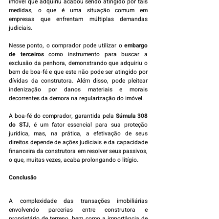
imóvel que adquiriu acabou sendo atingido por tais 
medidas, o que é uma situação comum em 
empresas que enfrentam múltiplas demandas 
judiciais.
Nesse ponto, o comprador pode utilizar o 
embargo 
de terceiros
 como instrumento para buscar a 
exclusão da penhora, demonstrando que adquiriu o 
bem de boa-fé e que este não pode ser atingido por 
dívidas da construtora. Além disso, pode pleitear 
indenização por danos materiais e morais 
decorrentes da demora na regularização do imóvel.
A boa-fé do comprador, garantida pela 
Súmula 308 
do STJ
, é um fator essencial para sua proteção 
jurídica, mas, na prática, a efetivação de seus 
direitos depende de ações judiciais e da capacidade 
financeira da construtora em resolver seus passivos, 
o que, muitas vezes, acaba prolongando o litígio.
Conclusão
A complexidade das transações imobiliárias 
envolvendo parcerias entre construtora e 
proprietário de terreno, bem como a importância de 