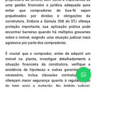
uma gestão financeira e jurídica adequada para 
evitar que compradores de boa-fé sejam 
prejudicados por dívidas e obrigações da 
construtora. Embora a Súmula 308 do STJ ofereça 
proteção importante, sua aplicação prática pode 
encontrar barreiras quando há múltiplos gravames 
sobre o imóvel, exigindo uma atuação judicial mais 
agressiva por parte dos compradores.
É crucial que o comprador, antes de adquirir um 
imóvel na planta, investigue detalhadamente a 
situação financeira da construtora, verifique a 
existência de hipotecas e outras garantias e, se 
necessário, inclua cláusulas contratuais que 
ofereçam maior segurança quanto à regularização 
do bem após a quitação. No âmbito judicial, 
medidas como a ação de obrigação de fazer, 
embargos de terceiros e o pedido de indenização 
são ferramentas que podem auxiliar o comprador na 
defesa de seus direitos.
A responsabilidade da construtora é clara: entregar 
o imóvel livre de ônus. Quando isso não ocorre, o 
comprador tem direito à reparação e à plena 