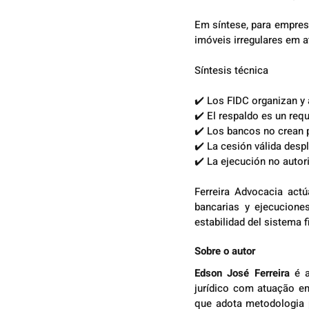
Em síntese, para empres
imóveis irregulares em a
Síntesis técnica
✔️ Los FIDC organizan y 
✔️ El respaldo es un requ
✔️ Los bancos no crean 
✔️ La cesión válida despl
✔️ La ejecución no autor
Ferreira Advocacia actúa
bancarias y ejecuciones
estabilidad del sistema f
Sobre o autor
Edson José Ferreira
 é 
jurídico com atuação e
que adota metodologia p