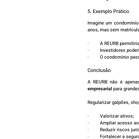
5. Exemplo Prático
Imagine um condomínio 
anos, mas sem matrícula 
·         A REURB permitir
·         Investidores pod
·         O condomínio pa
Conclusão
A REURB não é apenas
empresarial
 para grande
Regularizar galpões, sho
·         Valorizar ativos;
·         Ampliar acesso ao
·         Reduzir riscos jur
·         Fortalecer a segu