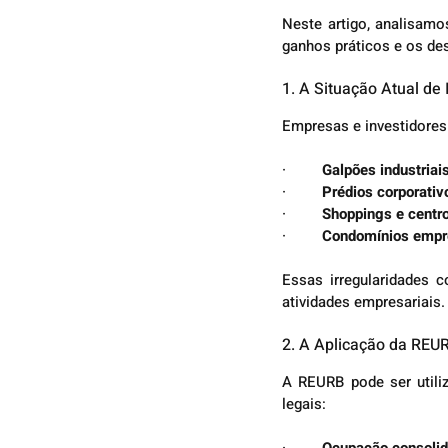
Neste artigo, analisamo
ganhos práticos e os de
1. A Situação Atual de
Empresas e investidores
·         
Galpões industriai
·         
Prédios corporativ
·         
Shoppings e centr
·         
Condomínios empr
Essas irregularidades
atividades empresariais.
2. A Aplicação da REU
A REURB pode ser utili
legais:
·         
Ocupação consoli