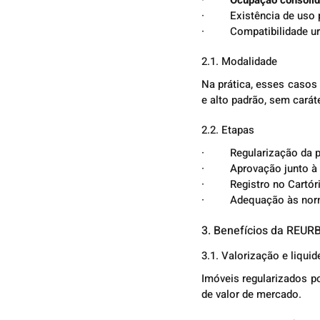
·         Existência de u
·         Compatibilidade
2.1. Modalidade
Na prática, esses casos
e alto padrão, sem caráte
2.2. Etapas
·         Regularização d
·         Aprovação junto
·         Registro no Car
·         Adequação às 
3. Benefícios da REURB
3.1. Valorização e liquid
Imóveis regularizados p
de valor de mercado.