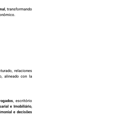
mal
, transformando 
conômico.
turado, relaciones 
, alineado con la 
vogados
, escritório 
sarial e Imobiliário
, 
imonial e decisões 