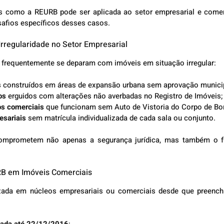
s como a REURB pode ser aplicada ao setor empresarial e comerc
safios específicos desses casos.
 Irregularidade no Setor Empresarial
 frequentemente se deparam com imóveis em situação irregular:
s
 construídos em áreas de expansão urbana sem aprovação municip
os
 erguidos com alterações não averbadas no Registro de Imóveis;
os comerciais
 que funcionam sem Auto de Vistoria do Corpo de Bo
esariais
 sem matrícula individualizada de cada sala ou conjunto.
 comprometem não apenas a segurança jurídica, mas também o f
RB em Imóveis Comerciais
zada em núcleos empresariais ou comerciais desde que preenchi
dada até 22/12/2016
;