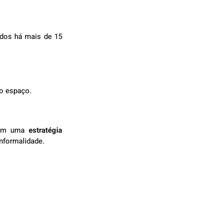
dos há mais de 15 
 o espaço.
bém uma 
estratégia 
nformalidade.