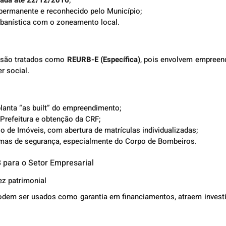
so permanente e reconhecido pelo Município;
 urbanística com o zoneamento local.
 são tratados como 
REURB-E (Específica)
, pois envolvem empreen
r social.
a planta “as built” do empreendimento;
 à Prefeitura e obtenção da CRF;
tório de Imóveis, com abertura de matrículas individualizadas;
normas de segurança, especialmente do Corpo de Bombeiros.
 para o Setor Empresarial
ez patrimonial
odem ser usados como garantia em financiamentos, atraem invest