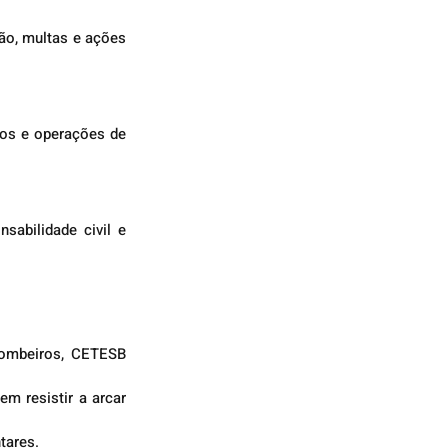
o, multas e ações 
os e operações de 
bilidade civil e 
Bombeiros, CETESB 
m resistir a arcar 
tares.