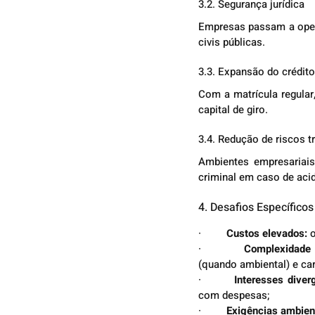
3.2. Segurança jurídica
Empresas passam a opera
civis públicas.
3.3. Expansão do crédito
Com a matrícula regular
capital de giro.
3.4. Redução de riscos tr
Ambientes empresariai
criminal em caso de aci
4. Desafios Específic
·         
Custos elevados:
 
·         
Complexidade a
(quando ambiental) e car
·         
Interesses diver
com despesas;
·         
Exigências ambien