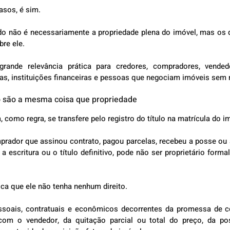
asos, é sim.
o não é necessariamente a propriedade plena do imóvel, mas os di
re ele.
nde relevância prática para credores, compradores, vendedore
as, instituições financeiras e pessoas que negociam imóveis sem re
ão são a mesma coisa que propriedade
, como regra, se transfere pelo registro do título na matrícula do i
prador que assinou contrato, pagou parcelas, recebeu a posse ou a
 escritura ou o título definitivo, pode não ser proprietário formal
ica que ele não tenha nenhum direito.
essoais, contratuais e econômicos decorrentes da promessa de c
om o vendedor, da quitação parcial ou total do preço, da pos