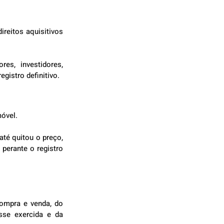
reitos aquisitivos 
s, investidores, 
gistro definitivo.
móvel.
té quitou o preço, 
 perante o registro 
ompra e venda, do 
se exercida e da 