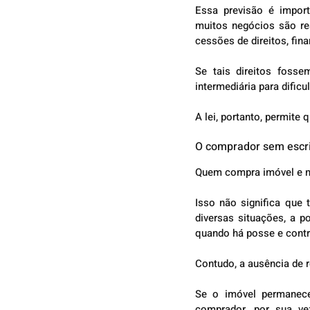
Essa previsão é import
muitos negócios são rea
cessões de direitos, fin
Se tais direitos foss
intermediária para dificu
A lei, portanto, permite
O comprador sem escri
Quem compra imóvel e nã
Isso não significa que 
diversas situações, a p
quando há posse e contra
Contudo, a ausência de r
Se o imóvel permanece 
comprador, por sua ve