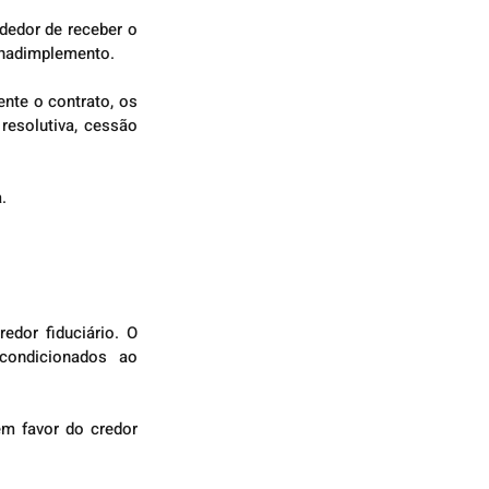
edor de receber o 
inadimplemento.
nte o contrato, os 
resolutiva, cessão 
.
dor fiduciário. O 
condicionados ao 
m favor do credor 