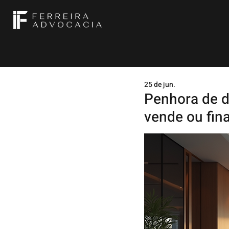
25 de jun.
Penhora de di
vende ou fina