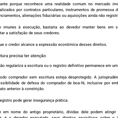
ante porque reconhece uma realidade comum no mercado imobili
lizados por contratos particulares, instrumentos de promessa d
anciamentos, alienações fiduciárias ou aquisições ainda não regist
em imunes à execução, bastaria ao devedor manter bens em sit
ltar a satisfação de seus credores.
 que o credor alcance a expressão econômica desses direitos.
tura precisa ter atenção
o regulariza a escritura ou o registro definitivo permanece em um
todo comprador sem escritura esteja desprotegido. A jurisprudên
ossibilidade de defesa do comprador de boa-fé, inclusive por emb
to anterior à constrição.
egistro pode gerar insegurança prática.
em nome do antigo proprietário, dívidas dele podem atingir a
z, é o devedor executado, seus direitos aquisitivos sobre o 