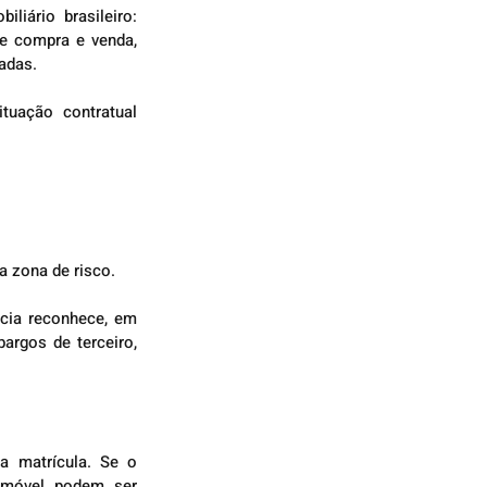
ário brasileiro: 
e compra e venda, 
radas.
uação contratual 
a zona de risco.
cia reconhece, em 
argos de terceiro, 
 matrícula. Se o 
imóvel podem ser 