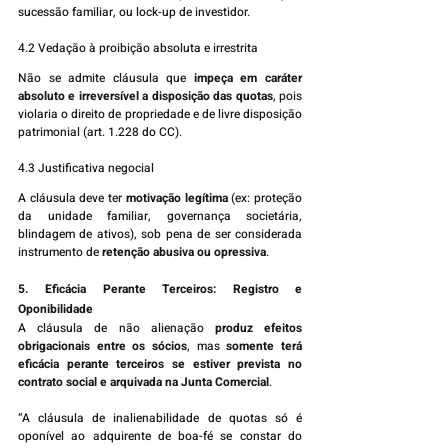
sucessão familiar, ou lock-up de investidor.
4.2 Vedação à proibição absoluta e irrestrita
Não se admite cláusula que 
impeça em caráter 
absoluto e irreversível a disposição das quotas
, pois 
violaria o direito de propriedade e de livre disposição 
patrimonial (art. 1.228 do CC).
4.3 Justificativa negocial
A cláusula deve ter 
motivação legítima
 (ex: proteção 
da unidade familiar, governança societária, 
blindagem de ativos), sob pena de ser considerada 
instrumento de 
retenção abusiva ou opressiva
.
5. Eficácia Perante Terceiros: Registro e 
Oponibilidade
A cláusula de não alienação 
produz efeitos 
obrigacionais entre os sócios
, mas 
somente terá 
eficácia perante terceiros se estiver prevista no 
contrato social e arquivada na Junta Comercial
.
“A cláusula de inalienabilidade de quotas só é 
oponível ao adquirente de boa-fé se constar do 