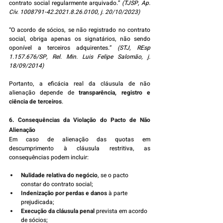
contrato social regularmente arquivado.” 
(TJSP, Ap. 
Cív. 1008791-42.2021.8.26.0100, j. 20/10/2023)
“O acordo de sócios, se não registrado no contrato 
social, obriga apenas os signatários, não sendo 
oponível a terceiros adquirentes.” 
(STJ, REsp 
1.157.676/SP, Rel. Min. Luis Felipe Salomão, j. 
18/09/2014)
Portanto, a eficácia real da cláusula de não 
alienação depende de 
transparência, registro e 
ciência de terceiros
.
6. Consequências da Violação do Pacto de Não 
Alienação
Em caso de alienação das quotas em 
descumprimento à cláusula restritiva, as 
consequências podem incluir:
Nulidade relativa do negócio
, se o pacto 
constar do contrato social;
Indenização por perdas e danos
 à parte 
prejudicada;
Execução da cláusula penal
 prevista em acordo 
de sócios;