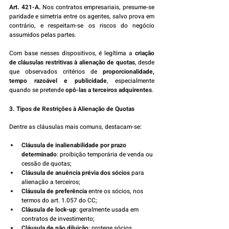
Art. 421-A.
 Nos contratos empresariais, presume-se 
paridade e simetria entre os agentes, salvo prova em 
contrário, e respeitam-se os riscos do negócio 
assumidos pelas partes.
Com base nesses dispositivos, é legítima a 
criação 
de cláusulas restritivas à alienação de quotas
, desde 
que observados critérios de 
proporcionalidade, 
tempo razoável e publicidade
, especialmente 
quando se pretende 
opô-las a terceiros adquirentes
.
3. Tipos de Restrições à Alienação de Quotas
Dentre as cláusulas mais comuns, destacam-se:
Cláusula de inalienabilidade por prazo 
determinado
: proibição temporária de venda ou 
cessão de quotas;
Cláusula de anuência prévia dos sócios
 para 
alienação a terceiros;
Cláusula de preferência
 entre os sócios, nos 
termos do art. 1.057 do CC;
Cláusula de lock-up
: geralmente usada em 
contratos de investimento;
Cláusula de não diluição
: protege sócios 