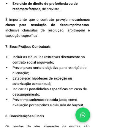
Exercício de direito de preferência ou de 
recompra forçada
, se previsto.
É importante que o contrato preveja 
mecanismos 
claros para resolução de descumprimentos
, 
inclusive cláusulas de resolução, arbitragem e 
execução específica.
7. Boas Práticas Contratuais
Incluir as cláusulas restritivas diretamente no 
contrato social
 arquivado;
Prever 
prazo certo e objetivo
 para restrição de 
alienação;
Estabelecer 
hipóteses de exceção ou 
autorização consensual
;
Indicar as 
penalidades específicas
 em caso de 
descumprimento;
Prever 
mecanismos de saída justa
, como 
avaliação por terceiros e cláusula de buyout.
8. Considerações Finais
Os pactos de não alienação de quotas são 
mecanismos lícitos de proteção da estabilidade 