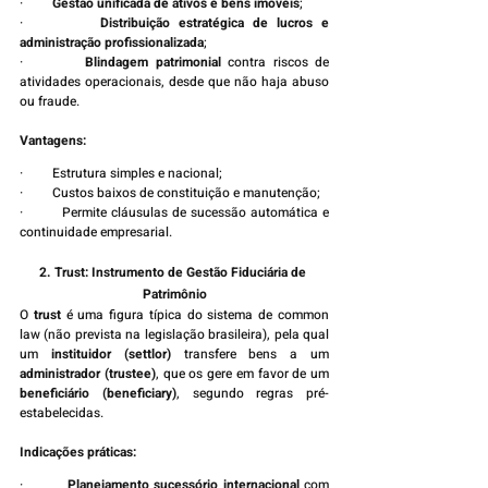
·         
Gestão unificada de ativos e bens imóveis
;
·         
Distribuição estratégica de lucros e 
administração profissionalizada
;
·         
Blindagem patrimonial
 contra riscos de 
atividades operacionais, desde que não haja abuso 
ou fraude.
Vantagens:
·         Estrutura simples e nacional;
·         Custos baixos de constituição e manutenção;
·         Permite cláusulas de sucessão automática e 
continuidade empresarial.
2. Trust: Instrumento de Gestão Fiduciária de 
Patrimônio
O 
trust
 é uma figura típica do sistema de common 
law (não prevista na legislação brasileira), pela qual 
um 
instituidor (settlor)
 transfere bens a um 
administrador (trustee)
, que os gere em favor de um 
beneficiário (beneficiary)
, segundo regras pré-
estabelecidas.
Indicações práticas:
·         
Planejamento sucessório internacional
 com 