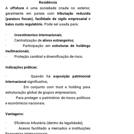
Residência
A 
offshore
 é uma sociedade criada no exterior, 
geralmente em países com 
tributação reduzida 
(paraísos fiscais)
, 
facilidade de sigilo empresarial
 e 
baixo custo regulatório
. Pode ser usada para:
·         
Investimentos internacionais
;
·         Centralização de 
ativos estrangeiros
;
·         Participação em 
estruturas de holdings 
multinacionais
;
·         Proteção cambial e diversificação de risco.
Indicações práticas:
·         Quando há 
exposição patrimonial 
internacional
 significativa;
·         Em conjunto com trust e holding para 
estruturação global de grupos empresariais;
·         Para proteger o patrimônio de riscos políticos 
e econômicos nacionais.
Vantagens:
·         Eficiência tributária (dentro da legalidade);
·         Acesso facilitado a mercados e instituições 
financeiras internacionais;