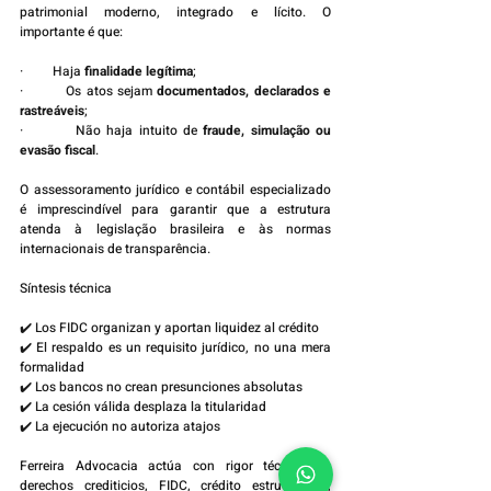
patrimonial moderno, integrado e lícito. O 
importante é que:
·         Haja 
finalidade legítima
;
·         Os atos sejam 
documentados, declarados e 
rastreáveis
;
·         Não haja intuito de 
fraude, simulação ou 
evasão fiscal
.
O assessoramento jurídico e contábil especializado 
é imprescindível para garantir que a estrutura 
atenda à legislação brasileira e às normas 
internacionais de transparência.
Síntesis técnica
✔️ Los FIDC organizan y aportan liquidez al crédito
✔️ El respaldo es un requisito jurídico, no una mera 
formalidad
✔️ Los bancos no crean presunciones absolutas
✔️ La cesión válida desplaza la titularidad
✔️ La ejecución no autoriza atajos
Ferreira Advocacia actúa con rigor técnico en 
derechos crediticios, FIDC, crédito estructurado, 