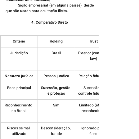
·         Sigilo empresarial (em alguns países), desde 
que não usado para ocultação ilícita.
4. Comparativo Direto
Critério
Holding
Trust
Jurisdição
Brasil
Exterior (common 
law)
Natureza jurídica
Pessoa jurídica
Relação fiduciária
Foco principal
Sucessão, gestão 
Sucessão e 
e proteção
controle fiduciário
Reconhecimento 
Sim
Limitado (efeitos 
no Brasil
reconhecidos)
Riscos se mal 
Desconsideração, 
Ignorado pelo 
utilizado
fraude
fisco