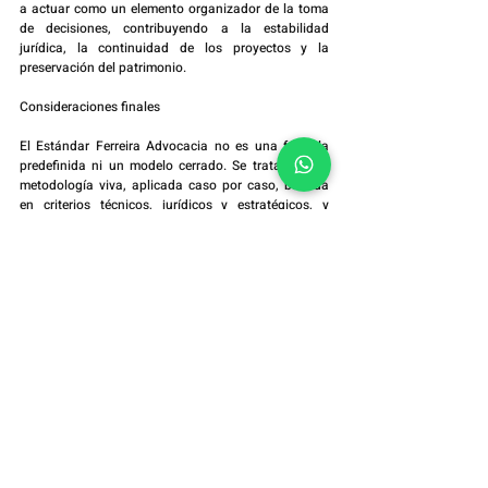
a actuar como un elemento organizador de la toma 
de decisiones, contribuyendo a la estabilidad 
jurídica, la continuidad de los proyectos y la 
preservación del patrimonio.
Consideraciones finales
El Estándar Ferreira Advocacia no es una fórmula 
predefinida ni un modelo cerrado. Se trata de una 
metodología viva, aplicada caso por caso, basada 
en criterios técnicos, jurídicos y estratégicos, y 
siempre guiada por la legalidad, la prudencia y la 
seguridad jurídica.
Al estructurar decisiones jurídicas con método, rigor 
y una perspectiva de largo plazo, el objetivo no es 
solo resolver problemas inmediatos, sino prevenir 
riesgos futuros y preservar lo que ha sido 
construido.
Sobre el autor
Edson José Ferreira es abogado y fundador de 
Ferreira Advocacia – Sociedade de Advogados, con 
práctica enfocada en el derecho estratégico y 