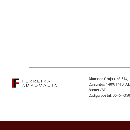
Alameda Grajaú, nº 614,
Conjuntos 1409/1410, Alp
Barueri/SP
Código postal: 06454-05
¿COMPRAR LA EMPRESA O
ÚNICAMENTE SUS ACTIVOS?
CUÁNDO EL ADQUIRENTE