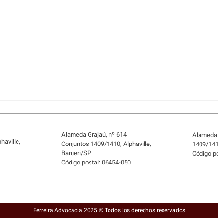
Alameda Grajaú, nº 614,
Alameda 
haville,
Conjuntos 1409/1410, Alphaville,
1409/1410
Barueri/SP
Código p
0
Código postal: 06454-050
EL VENDEDOR FALLECIÓ
¿PUE
ANTES DE OTORGAR LA
RESP
ESCRITURA: ¿CÓMO
INC
Ferreira Advocacia 2025 © Todos los derechos reservados