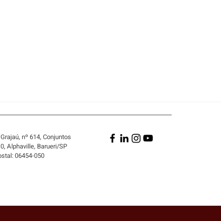
Grajaú, nº 614, Conjuntos
, Alphaville, Barueri/SP
ostal: 06454-050
DE SER
ONSABILIZADA POR EL
UMPLIMIENTO DEL