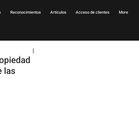
s
Reconocimientos
Artículos
Acceso de clientes
More
ropiedad
 las