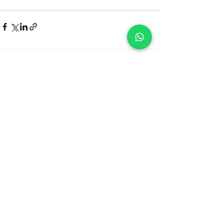
Alameda Grajaú, nº 614,
Conjuntos 1409/1410,
Alphaville, Barueri/SP
Código postal:
06454-050
Alameda Grajaú,
nº 614, Conjuntos
1409/1410,
Alphaville,
Barueri/SP