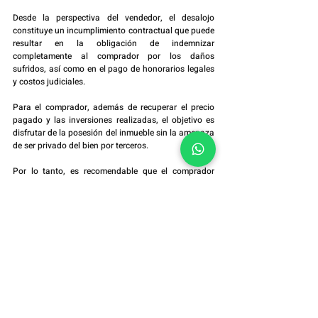
Desde la perspectiva del vendedor, el desalojo 
constituye un incumplimiento contractual que puede 
resultar en la obligación de indemnizar 
completamente al comprador por los daños 
sufridos, así como en el pago de honorarios legales 
y costos judiciales.
Para el comprador, además de recuperar el precio 
pagado y las inversiones realizadas, el objetivo es 
disfrutar de la posesión del inmueble sin la amenaza 
de ser privado del bien por terceros.
Por lo tanto, es recomendable que el comprador 
verifique la documentación de la propiedad para 
garantizar su regularidad antes de realizar la 
compra.
Conclusión
El desalojo en los contratos de compraventa de 
bienes inmuebles involucra no solo al comprador y 
al vendedor, sino también a terceros que puedan 
tener derechos legítimos sobre la propiedad. 