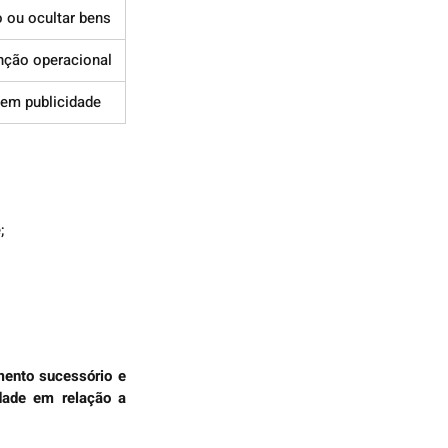
 ou ocultar bens
nção operacional
sem publicidade
;
ento sucessório e 
dade em relação a 