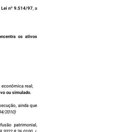
 Lei nº 9.514/97
, a 
oncentra os ativos 
a econômica real;
tivo ou simulado
.
xecução, ainda que 
04/2010)
usão patrimonial, 
.2022.8.26.0100, j. 