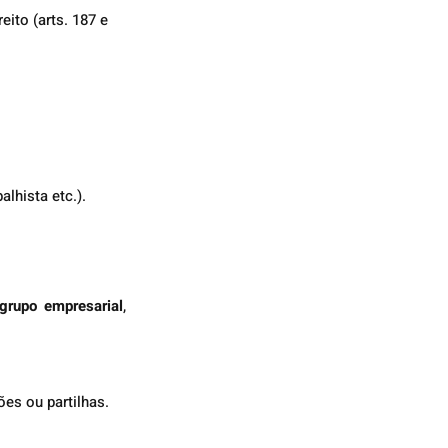
ito (arts. 187 e 
alhista etc.).
 grupo empresarial
, 
es ou partilhas.