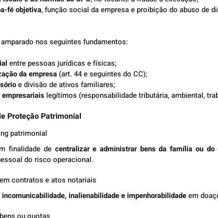
a-fé objetiva
, função social da empresa e proibição do abuso de dire
á amparado nos seguintes fundamentos:
ial
 entre pessoas jurídicas e físicas;
ização da empresa
 (art. 44 e seguintes do CC);
sório
 e divisão de ativos familiares;
 empresariais
 legítimos (responsabilidade tributária, ambiental, trab
de Proteção Patrimonial
ing patrimonial
m finalidade de 
centralizar e administrar bens da família ou do
essoal do risco operacional.
 em contratos e atos notariais
 
incomunicabilidade, inalienabilidade e impenhorabilidade
 em doaçõ
 bens ou quotas