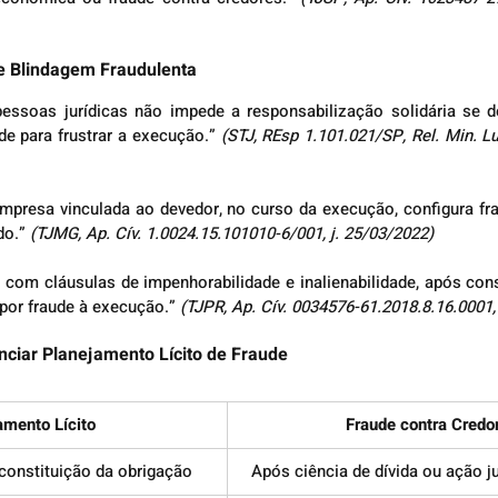
re Blindagem Fraudulenta
pessoas jurídicas não impede a responsabilização solidária se 
e para frustrar a execução.” 
(STJ, REsp 1.101.021/SP, Rel. Min. Lu
mpresa vinculada ao devedor, no curso da execução, configura fra
do.” 
(TJMG, Ap. Cív. 1.0024.15.101010-6/001, j. 25/03/2022)
om cláusulas de impenhorabilidade e inalienabilidade, após const
por fraude à execução.” 
(TJPR, Ap. Cív. 0034576-61.2018.8.16.0001,
enciar Planejamento Lícito de Fraude
amento Lícito
Fraude contra Credo
constituição da obrigação
Após ciência de dívida ou ação j