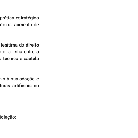
rática estratégica 
gócios, aumento de 
 legítima do 
direito 
. Entretanto, a linha entre a 
 técnica e cautela 
ais à sua adoção e 
ras artificiais ou 
iolação: