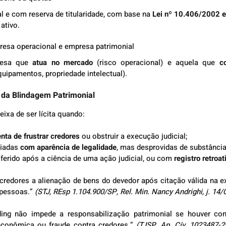
l e com reserva de titularidade, com base na 
Lei nº 10.406/2002 e
ativo.
resa operacional e empresa patrimonial
resa que 
atua no mercado
 (risco operacional) e aquela que 
c
quipamentos, propriedade intelectual).
s da Blindagem Patrimonial
eixa de ser lícita quando:
nta de frustrar credores
 ou obstruir a execução judicial;
iadas 
com aparência de legalidade
, mas desprovidas de substânci
ferido após a ciência de uma ação judicial, ou com 
registro retroa
 credores a alienação de bens do devedor após citação válida na e
pessoas.” 
(STJ, REsp 1.104.900/SP, Rel. Min. Nancy Andrighi, j. 14/
ding não impede a responsabilização patrimonial se houver conf
econômica ou fraude contra credores.” 
(TJSP, Ap. Cív. 1023487-29