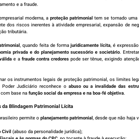
jamento e a fraude.
empresarial moderna, a 
proteção patrimonial
 tem se tornado uma p
nte dos riscos inerentes à atividade empresarial, expansão de ne
ção tributária.
atrimonial
, quando feita de forma 
juridicamente lícita
, é expressão
nomia privada e do planejamento sucessório e societário
válida
 e a 
fraude contra credores
 pode ser tênue, exigindo atenção
ar os instrumentos legais de proteção patrimonial, os limites leg
 Poder Judiciário reconhece o 
abuso ou a invalidade das estrutu
o com base na 
função social da empresa e na boa-fé objetiva
.
 da Blindagem Patrimonial Lícita
rasileiro permite o 
planejamento patrimonial
, desde que não haja v
 Civil
 (abuso da personalidade jurídica);
Fiscais e às normas do CPC
, no tocante à fraude à execução;