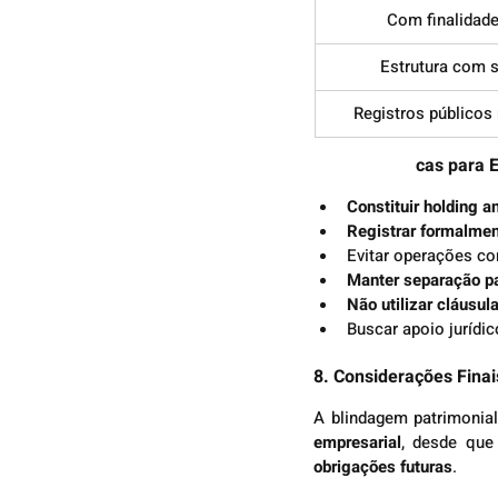
Com finalidade
Estrutura com 
Registros públicos 
7. Boas Práti
cas para 
Constituir holding 
Registrar formalmen
Evitar operações c
Manter separação pa
Não utilizar cláusu
Buscar apoio jurídic
8. Considerações Finai
A blindagem patrimonial
empresarial
, desde que
obrigações futuras
.