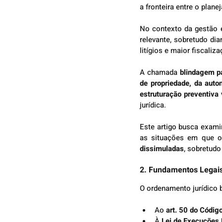
a fronteira entre o plane
No contexto da gestão 
relevante, sobretudo dia
litígios e maior fiscaliza
A chamada 
blindagem p
de propriedade, da auto
estruturação preventiva 
jurídica.
Este artigo busca examin
as situações em que o
dissimuladas
, sobretud
2. Fundamentos Legais
O ordenamento jurídico b
Ao 
art. 50 do Código
À 
Lei de Execuções 