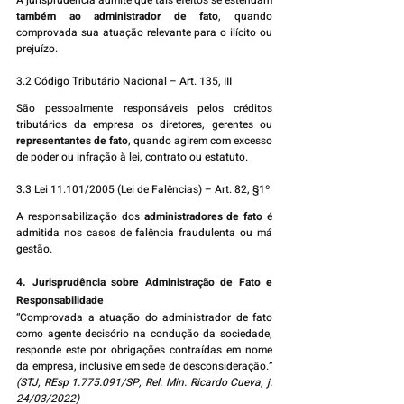
A jurisprudência admite que tais efeitos se estendam 
também ao administrador de fato
, quando 
comprovada sua atuação relevante para o ilícito ou 
prejuízo.
3.2 Código Tributário Nacional – Art. 135, III
São pessoalmente responsáveis pelos créditos 
tributários da empresa os diretores, gerentes ou 
representantes de fato
, quando agirem com excesso 
de poder ou infração à lei, contrato ou estatuto.
3.3 Lei 11.101/2005 (Lei de Falências) – Art. 82, §1º
A responsabilização dos 
administradores de fato
 é 
admitida nos casos de falência fraudulenta ou má 
gestão.
4. Jurisprudência sobre Administração de Fato e 
Responsabilidade
“Comprovada a atuação do administrador de fato 
como agente decisório na condução da sociedade, 
responde este por obrigações contraídas em nome 
da empresa, inclusive em sede de desconsideração.” 
(STJ, REsp 1.775.091/SP, Rel. Min. Ricardo Cueva, j. 
24/03/2022)