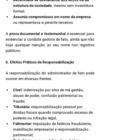
Beneficiava-se diretamente dos lucros ou da 
estrutura da sociedade
, mesmo sem investidura 
formal;
Assumia compromissos em nome da empresa
ou representava-a perante terceiros.
A 
prova documental e testemunhal
 é essencial para 
evidenciar a conduta gestora de fato, ainda que não 
haja qualquer menção ao seu nome nos registros 
públicos.
6. Efeitos Práticos da Responsabilização
A responsabilização do administrador de fato pode 
ocorrer em diversas frentes:
Cível:
 indenização por atos de má gestão, 
abuso de poder, confusão patrimonial ou 
fraude;
Tributária:
 responsabilização pessoal por 
dívidas fiscais quando comprovado excesso de 
poderes ou infração legal;
Falimentar:
 imputação de falência fraudulenta, 
inabilitação empresarial e responsabilização 
patrimonial;